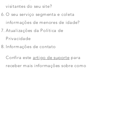
visitantes do seu site?
O seu serviço segmenta e coleta
informações de menores de idade?
Atualizações da Política de
Privacidade
Informações de contato
Confira este
artigo de suporte
para
receber mais informações sobre como
criar uma Política de Privacidade.
As explicações e informações
fornecidas aqui são apenas exemplos
gerais. Não confie neste artigo como
orientação jurídica ou como
recomendações sobre o que você
realmente deve fazer. Recomendamos