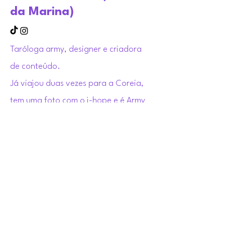
da Marina)
Taróloga army, designer e criadora
de conteúdo.
​Já viajou duas vezes para a Coreia,
tem uma
foto com o j-hope
e é Army
desde 2018!
www.tarotdamarina.com